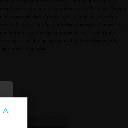
mèdia més representada als Estats Units. Rècord de públic:
cia. I, sobretot, rècord de riures cada dia en l’escenari. Només
e ‘El sopar dels idiotes’ podien portar a València l’obra més
tats Units: ‘Pels pèls’. Una comèdia policíaca per a morir-se de
dos policies tancats en una perruqueria, en la qual el públic
iferent per a una obra que ja ha entrat en Llibre Guiness dels
 qui serà hui el culpable.
 A