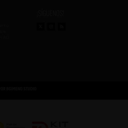
¡SÍGUENOS!
vento
dos
n AU
POR
BGIMENO STUDIO