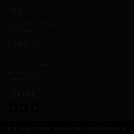
+ AU
Ediciones impresas
Newsletter
CONTACTO
Publicar un evento
Eventos enviados
Anunciarme en AU
Mandar mail
¡SÍGUENOS!
AVISO LEGAL
|
POLÍTICA DE PROTECCIÓN DE DATOS
|
POLÍTICA DE