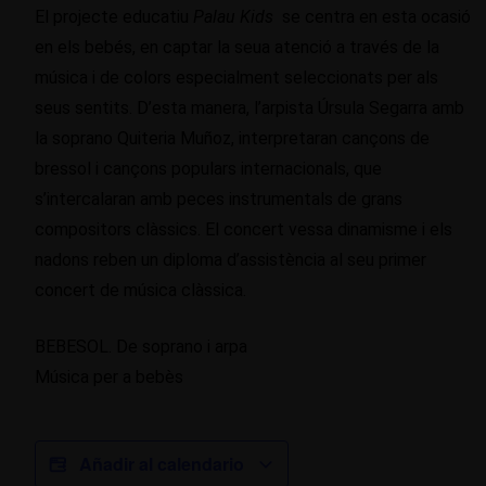
El projecte educatiu
Palau Kids
se centra en esta ocasió
en els bebés, en captar la seua atenció a través de la
música i de colors especialment seleccionats per als
seus sentits. D’esta manera, l’arpista Úrsula Segarra amb
la soprano Quiteria Muñoz, interpretaran cançons de
bressol i cançons populars internacionals, que
s’intercalaran amb peces instrumentals de grans
compositors clàssics. El concert vessa dinamisme i els
nadons reben un diploma d’assistència al seu primer
concert de música clàssica.
BEBESOL. De soprano i arpa
Música per a bebès
Añadir al calendario