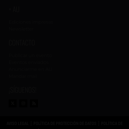
+ AU
Ediciones impresas
Newsletter
CONTACTO
Publicar un evento
Eventos enviados
Anunciarme en AU
Mandar mail
¡SÍGUENOS!
AVISO LEGAL
|
POLÍTICA DE PROTECCIÓN DE DATOS
|
POLÍTICA DE