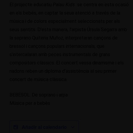
El projecte educatiu
Palau Kids
se centra en esta ocasió
en els bebés, en captar la seua atenció a través de la
música i de colors especialment seleccionats per als
seus sentits. D’esta manera, l’arpista Úrsula Segarra amb
la soprano Quiteria Muñoz, interpretaran cançons de
bressol i cançons populars internacionals, que
s’intercalaran amb peces instrumentals de grans
compositors clàssics. El concert vessa dinamisme i els
nadons reben un diploma d’assistència al seu primer
concert de música clàssica.
BEBESOL. De soprano i arpa
Música per a bebès
Añadir al calendario