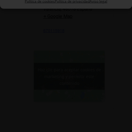
Política de cookies
Política de privacidad
Aviso legal
c/ Convento de Jesús, 11
Valencia
,
46018
España
+ Google Map
670115918
Haz clic para aceptar cookies de
marketing y permitir este
contenido