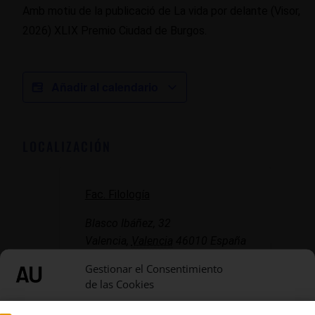
Amb motiu de la publicació de La vida por delante (Visor,
2026) XLIX Premio Ciudad de Burgos.
Añadir al calendario
LOCALIZACIÓN
Fac. Filología
Blasco Ibáñez, 32
Valencia
,
Valencia
46010
España
+ Google Map
Gestionar el Consentimiento
de las Cookies
Utilizamos cookies para optimizar nuestro sitio web y nuestro servicio.