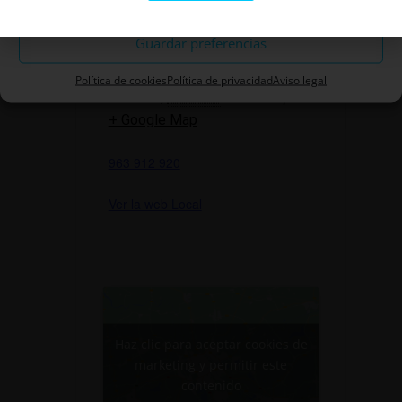
Descartar
Teatre Talia
Guardar preferencias
Cavallers, 31
Política de cookies
Política de privacidad
Aviso legal
Valencia
,
Valencia
46006
España
+ Google Map
963 912 920
Ver la web Local
Haz clic para aceptar cookies de
marketing y permitir este
contenido