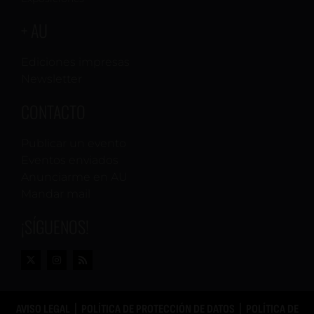
+ AU
Ediciones impresas
Newsletter
CONTACTO
Publicar un evento
Eventos enviados
Anunciarme en AU
Mandar mail
¡SÍGUENOS!
AVISO LEGAL
|
POLÍTICA DE PROTECCIÓN DE DATOS
|
POLÍTICA DE