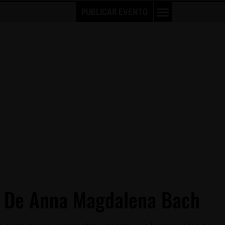
PUBLICAR EVENTO
a De Anna Magdalena Bach