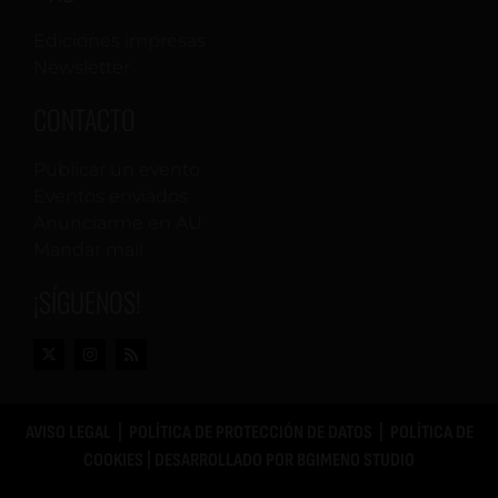
Ediciones impresas
Newsletter
CONTACTO
Publicar un evento
Eventos enviados
Anunciarme en AU
Mandar mail
¡SÍGUENOS!
AVISO LEGAL
|
POLÍTICA DE PROTECCIÓN DE DATOS
|
POLÍTICA DE
COOKIES
| DESARROLLADO POR
BGIMENO STUDIO