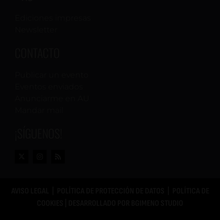
Ediciones impresas
Newsletter
CONTACTO
Publicar un evento
Eventos enviados
Anunciarme en AU
Mandar mail
¡SÍGUENOS!
AVISO LEGAL
|
POLÍTICA DE PROTECCIÓN DE DATOS
|
POLÍTICA DE
COOKIES
| DESARROLLADO POR
BGIMENO STUDIO