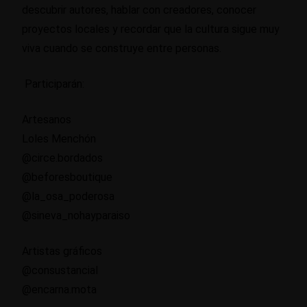
descubrir autores, hablar con creadores, conocer
proyectos locales y recordar que la cultura sigue muy
viva cuando se construye entre personas.
Participarán:
Artesanos
Loles Menchón
@circe.bordados
@beforesboutique
@la_osa_poderosa
@sineva_nohayparaiso
Artistas gráficos
@consustancial
@encarna.mota