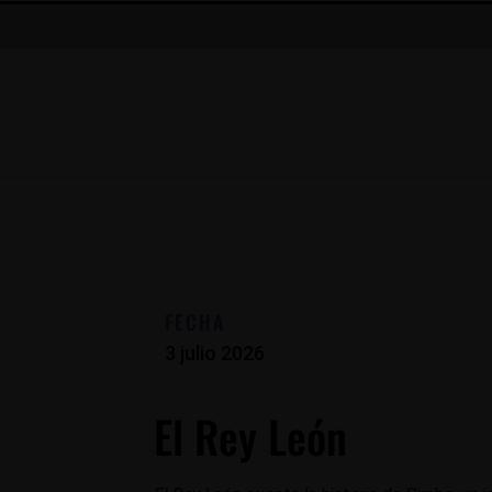
FECHA
3 julio 2026
El Rey León