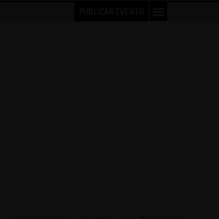
PUBLICAR EVENTO