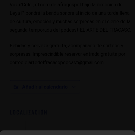
Voz n’Color, el coro de afrogospel bajo la dirección de
Leya P pondrá la banda sonora al inicio de una tarde llena
de cultura, emoción y muchas sorpresas en el cierre de la
segunda temporada del pódcast EL ARTE DEL FRACASO.
Bebidas y cerveza gratuita, acompañado de sorteos y
sorpresas. Imprescindible reservar entrada gratuita por
correo elartedelfracasopodcast@gmail.com
Añadir al calendario
LOCALIZACIÓN