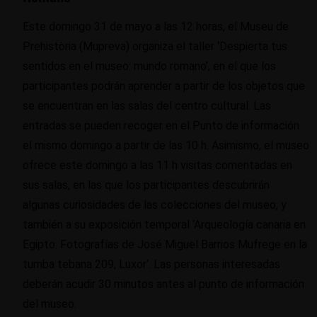
Este domingo 31 de mayo a las 12 horas
, el
Muse
u
de
Prehist
ò
ria
(
Mupreva
)
organiza el taller
‘
Desp
ierta tus
sentidos en el museo: mundo romano’, en el que los
participantes podrán aprender a partir de los objetos que
se encuentran en las salas del centro cultural
.
Las
entradas se pueden recoger
en el Punto de información
el mismo
domingo a partir de las 10
h
. Asimismo, el museo
ofrece este domingo a las 11
h
visitas
comentadas en
sus
salas
,
en las que
los participantes
descubrir
án
algunas curiosidades de las colecciones del museo
,
y
también
a su
exposición
temporal
‘A
rqueolog
í
a canaria en
E
gipto. Fotografías de José Miguel Barrios
Mufrege
en la
tumba tebana 209, Luxor
‘
.
Las personas interesadas
deberán acudir 30 minutos antes al punto de información
del museo.