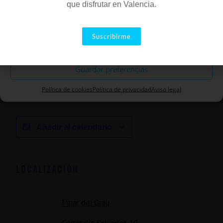
dels inicis.
Concerts del Pinar
està
organitzat
per la
que disfrutar en Valencia.
promotora castellonenca Planafest SL
i compta amb
Aceptar
la col·laboració de l’Ajuntament de Castelló, la Diputació
Suscribirme
de Castelló, la Generalitat Valenciana amb Mediterranew
Descartar
Musix de la Conselleria de Turisme, Política Lingüística i
Guardar preferencias
Institut Valencià de Cultura de la Conselleria d’Educació,
Cultura, Universitats i Ocupació.
Política de cookies
Política de privacidad
Aviso legal
Añadir al calendario
LOCALIZACIÓN
Pinar del Grau