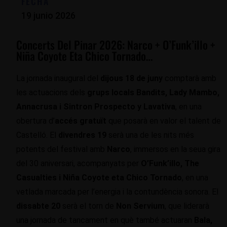
FECHA
19 junio 2026
Concerts Del Pinar 2026: Narco + O’Funk’illo +
Niña Coyote Eta Chico Tornado…
La jornada inaugural del
dijous 18 de juny
comptarà amb
les actuacions dels
grups locals Bandits, Lady Mambo,
Annacrusa i Sintron Prospecto y Lavativa
, en una
obertura d’
accés gratuït
que posarà en valor el talent de
Castelló. El
divendres 19
serà una de les nits més
potents del festival amb
Narco
, immersos en la seua gira
del 30 aniversari, acompanyats per
O’Funk’illo, The
Casualties i Niña Coyote eta Chico Tornado
, en una
vetlada marcada per l’energia i la contundència sonora. El
dissabte 20
serà el torn de
Non Servium
, que liderarà
una jornada de tancament en què també actuaran
Bala,