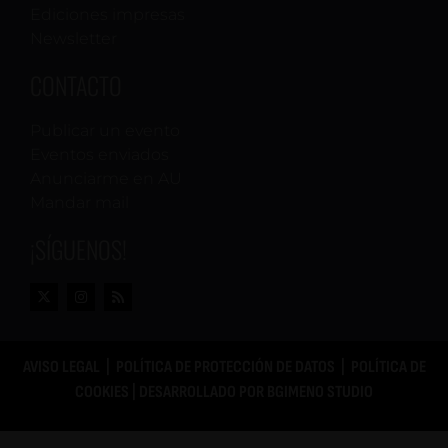
Ediciones impresas
Newsletter
CONTACTO
Publicar un evento
Eventos enviados
Anunciarme en AU
Mandar mail
¡SÍGUENOS!
AVISO LEGAL
|
POLÍTICA DE PROTECCIÓN DE DATOS
|
POLÍTICA DE
COOKIES
| DESARROLLADO POR
BGIMENO STUDIO