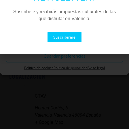
sentido.
Marketing
Suscríbete y recibirás propuestas culturales de las
que disfrutar en Valencia.
Carlos Salazar: Arquitecto, director del ciclo Arquitectura
y cine, CTAV.
Aceptar
Suscribirme
Descartar
Añadir al calendario
Guardar preferencias
Política de cookies
Política de privacidad
Aviso legal
LOCALIZACIÓN
CTAV
Hernán Cortés, 6
Valencia
,
Valencia
46004
España
+ Google Map