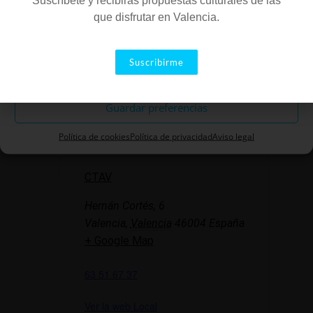
Suscríbete y recibirás propuestas culturales de las
cine.
que disfrutar en Valencia.
Aceptar
Suscribirme
Añadir al calendario
Descartar
Guardar preferencias
LOCALIZACIÓN
Política de cookies
Política de privacidad
Aviso legal
CTAV
Hernán Cortés, 6
Valencia
,
Valencia
46004
España
+ Google Map
63 51 67 37
Ver la web Local