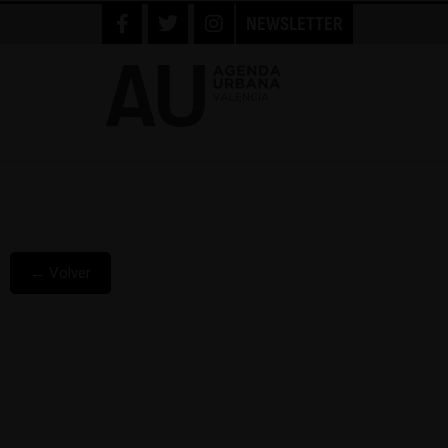
NEWSLETTER
← Volver