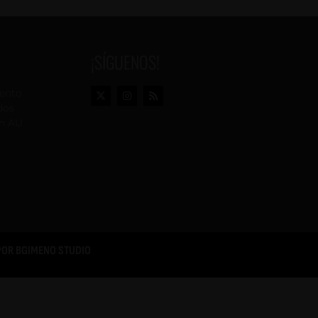
¡SÍGUENOS!
vento
dos
n AU
POR
BGIMENO STUDIO