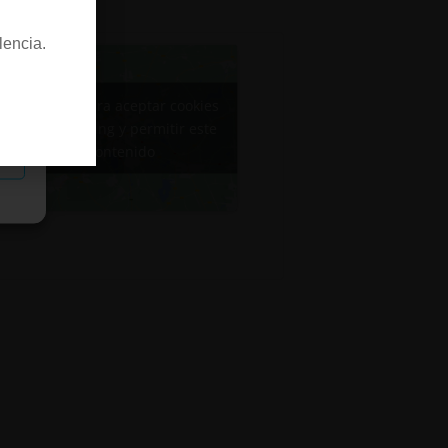
lencia.
Haz clic para aceptar cookies
de marketing y permitir este
contenido
as