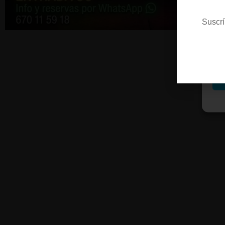
Es
Suscrí
M