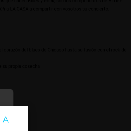
gos que hacen Blues y Rock, son los componentes de BLUFF
00h
a LA CASA a compartir con vosotros su concierto.
el corazón del blues de Chicago hasta su fusión con el rock de
e su propia cosecha.
 A