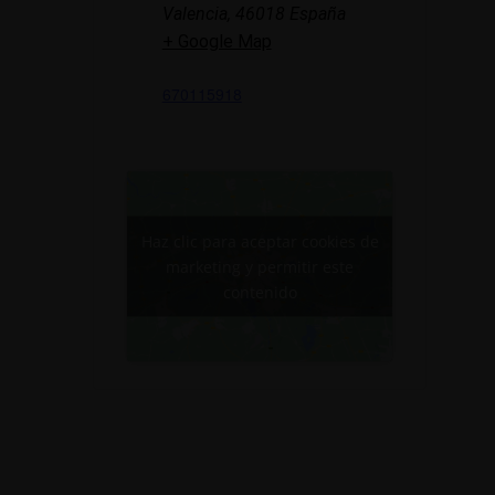
Valencia
,
46018
España
+ Google Map
670115918
Haz clic para aceptar cookies de
marketing y permitir este
contenido