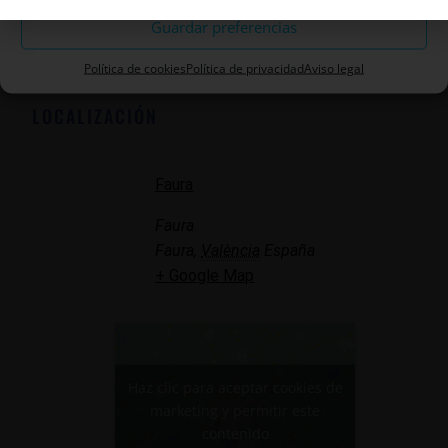
Guardar preferencias
Añadir al calendario
Política de cookies
Política de privacidad
Aviso legal
LOCALIZACIÓN
Faura
Faura
Faura
,
València
España
+ Google Map
Haz clic para aceptar cookies de
marketing y permitir este
contenido