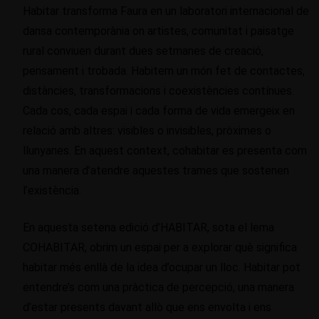
Habitar transforma Faura en un laboratori internacional de
dansa contemporània on artistes, comunitat i paisatge
rural conviuen durant dues setmanes de creació,
pensament i trobada. Habitem un món fet de contactes,
distàncies, transformacions i coexistències contínues.
Cada cos, cada espai i cada forma de vida emergeix en
relació amb altres: visibles o invisibles, pròximes o
llunyanes. En aquest context, cohabitar es presenta com
una manera d’atendre aquestes trames que sostenen
l’existència.
En aquesta setena edició d’HABITAR, sota el lema
COHABITAR, obrim un espai per a explorar què significa
habitar més enllà de la idea d’ocupar un lloc. Habitar pot
entendre’s com una pràctica de percepció, una manera
d’estar presents davant allò que ens envolta i ens