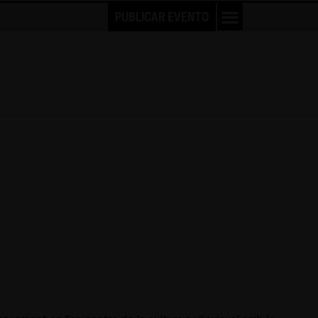
PUBLICAR EVENTO