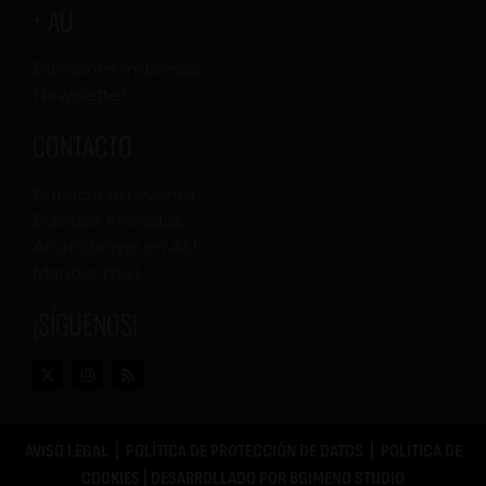
+ AU
Ediciones impresas
Newsletter
CONTACTO
Publicar un evento
Eventos enviados
Anunciarme en AU
Mandar mail
¡SÍGUENOS!
AVISO LEGAL
|
POLÍTICA DE PROTECCIÓN DE DATOS
|
POLÍTICA DE
COOKIES
| DESARROLLADO POR
BGIMENO STUDIO