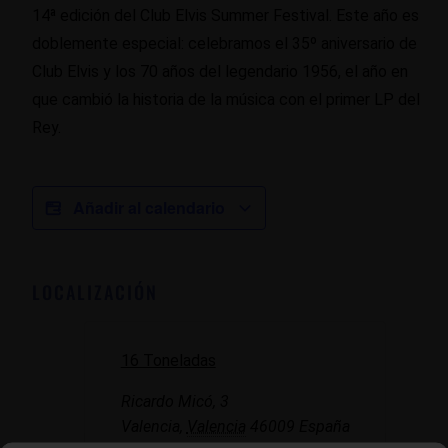
14ª edición del Club Elvis Summer Festival. Este año es
doblemente especial: celebramos el 35º aniversario de
Club Elvis y los 70 años del legendario 1956, el año en
que cambió la historia de la música con el primer LP del
Rey.
Añadir al calendario
LOCALIZACIÓN
16 Toneladas
Ricardo Micó, 3
Valencia
,
Valencia
46009
España