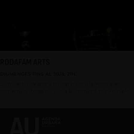
RODAFAM ARTS
DIUMENGES FINS AL 30/8, 21H.
En ple estiu cal anar a buscar el circ a la fresca a les
comarques litorals del sud, a Bellreguard, per exemple.