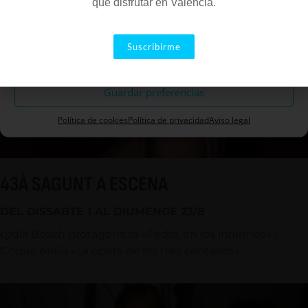
que disfrutar en Valencia.
Aceptar
Suscribirme
Descartar
Guardar preferencias
Política de cookies
Política de privacidad
Aviso legal
43À SAGUNT A ESCENA
DEL DISSABTE 1 AL DIUMENGE 23/8
Lydia Bosch protagonitza «Fedra, en los infiernos» i
Coque Malla «La ópera de los tres centavos».