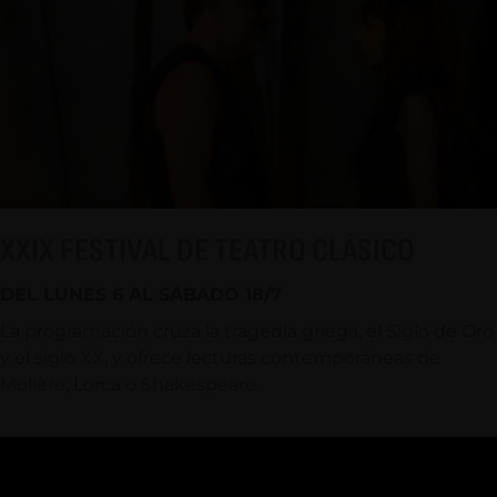
XXIX FESTIVAL DE TEATRO CLÁSICO
DEL LUNES 6 AL SÁBADO 18/7
La programación cruza la tragedia griega, el Siglo de Oro
y el siglo XX, y ofrece lecturas contemporáneas de
Molière, Lorca o Shakespeare.