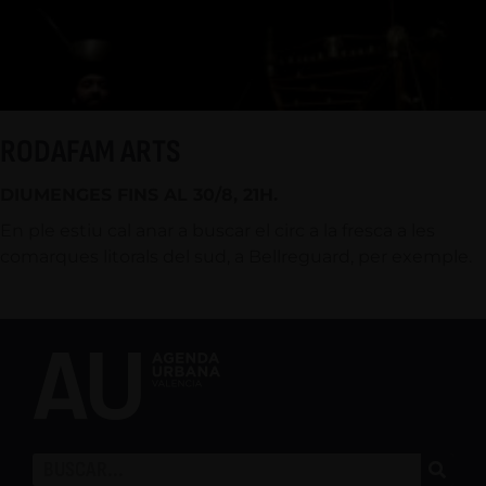
RODAFAM ARTS
DIUMENGES FINS AL 30/8, 21H.
En ple estiu cal anar a buscar el circ a la fresca a les
comarques litorals del sud, a Bellreguard, per exemple.