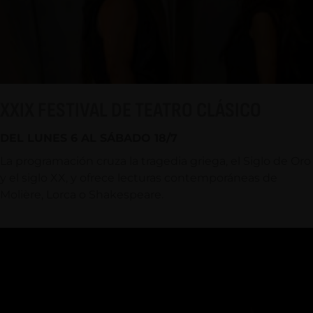
XXIX FESTIVAL DE TEATRO CLÁSICO
DEL LUNES 6 AL SÁBADO 18/7
La programación cruza la tragedia griega, el Siglo de Oro
y el siglo XX, y ofrece lecturas contemporáneas de
Molière, Lorca o Shakespeare.