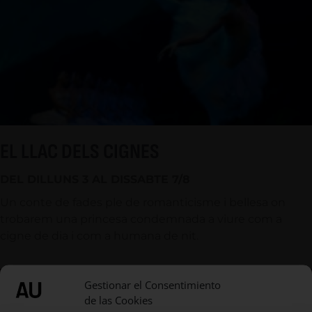
EL LLAC DELS CIGNES
DEL DILLUNS 3 AL DISSABTE 7/8
Un conte de fades ple de romanticisme i bellesa on
trobarem una princesa condemnada a viure com a
cigne de dia i com a humana de nit.
Gestionar el Consentimiento
de las Cookies