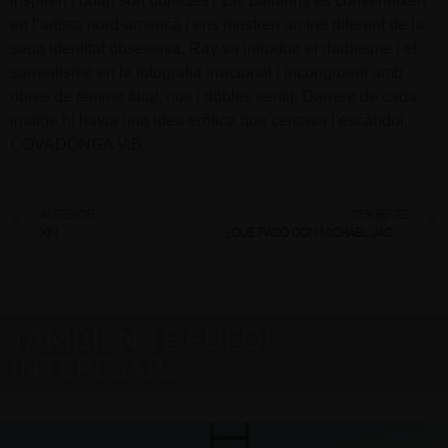
inspiren i quan són objectes? Els ballarins es converteixen
en l’artista nord-americà i ens mostren un tret diferent de la
seua identitat obsessiva. Ray va introduir el dadaisme i el
surrealisme en la fotografia irracional i incongruent amb
obres de
femme fatal
, nus i dobles sentit. Darrere de cada
imatge hi havia una idea eròtica que cercava l’escàndol.
COVADONGA V.B.
ANTERIOR
SIGUIENTE
XIN
¿QUÉ PASÓ CON MICHAEL JACKSON?
TAMBIÉN TE PUEDE
INTERESAR…