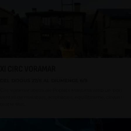
XI CIRC VORAMAR
DEL DIJOUS 27/8 AL DIUMENGE 6/9
Circ Voramar aterra als Poblats Marítims amb un bon
ventall de malabars, acrobàcies, equilibrisme, clown i
teatre físic.