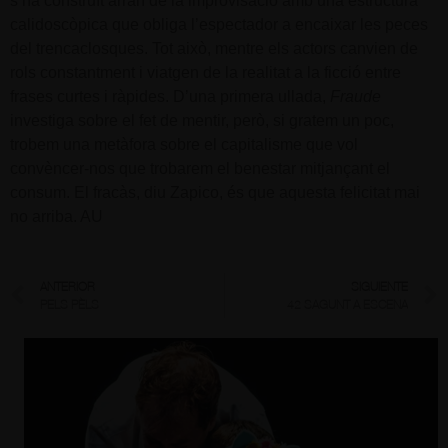
s’ha construït arran de la improvisació amb una estructura
calidoscòpica que obliga l’espectador a encaixar les peces
del trencaclosques. Tot això, mentre els actors canvien de
rols constantment i viatgen de la realitat a la ficció entre
frases curtes i ràpides. D’una primera ullada,
Fraude
investiga sobre el fet de mentir, però, si gratem un poc,
trobem una metàfora sobre el capitalisme que vol
convèncer-nos que trobarem el benestar mitjançant el
consum. El fracàs, diu Zapico, és que aquesta felicitat mai
no arriba. AU
ANTERIOR
SIGUIENTE
PELS PÈLS
42 SAGUNT A ESCENA