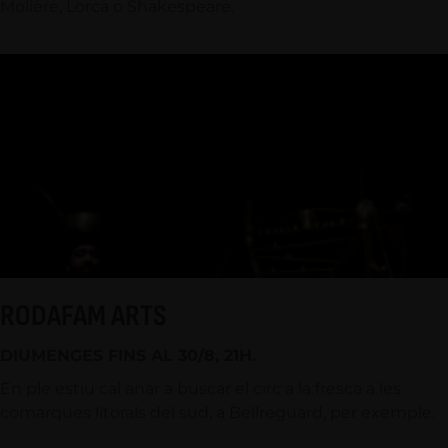
Molière, Lorca o Shakespeare.
RODAFAM ARTS
DIUMENGES FINS AL 30/8, 21H.
En ple estiu cal anar a buscar el circ a la fresca a les
comarques litorals del sud, a Bellreguard, per exemple.