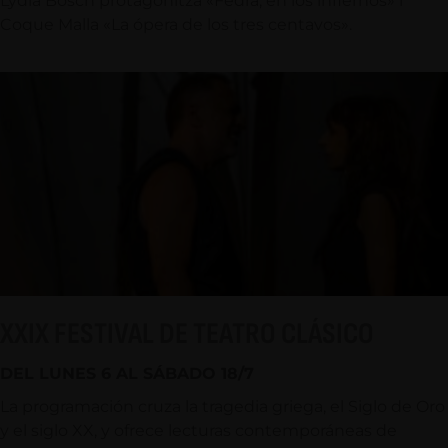
Lydia Bosch protagonitza «Fedra, en los infiernos» i
Coque Malla «La ópera de los tres centavos».
XXIX FESTIVAL DE TEATRO CLÁSICO
DEL LUNES 6 AL SÁBADO 18/7
La programación cruza la tragedia griega, el Siglo de Oro
y el siglo XX, y ofrece lecturas contemporáneas de