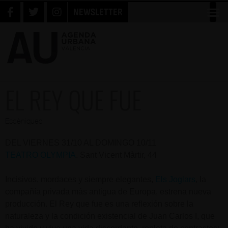
NEWSLETTER
EL REY QUE FUE
Escèniques
DEL VIERNES 31/10 AL DOMINGO 10/11
TEATRO OLYMPIA
. Sant Vicent Màrtir, 44
Incisivos, mordaces y siempre elegantes,
Els Joglars
, la
compañía privada más antigua de Europa, estrena nueva
producción. El Rey que fue es una reflexión sobre la
naturaleza y la condición existencial de Juan Carlos I, que