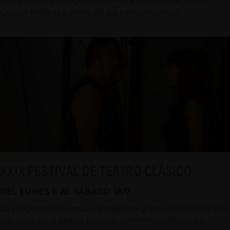
Lydia Bosch protagonitza «Fedra, en los infiernos» i
Coque Malla «La ópera de los tres centavos».
XXIX FESTIVAL DE TEATRO CLÁSICO
DEL LUNES 6 AL SÁBADO 18/7
La programación cruza la tragedia griega, el Siglo de Oro
y el siglo XX, y ofrece lecturas contemporáneas de