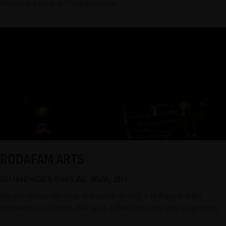
Molière, Lorca o Shakespeare.
RODAFAM ARTS
DIUMENGES FINS AL 30/8, 21H.
En ple estiu cal anar a buscar el circ a la fresca a les
comarques litorals del sud, a Bellreguard, per exemple.