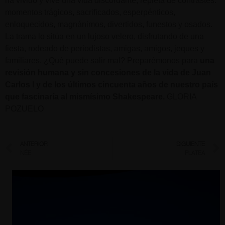
ha vivido y vive una vida discordante, repleta de contrastes:
momentos trágicos, sacrificados, esperpénticos,
enloquecidos, magnánimos, divertidos, funestos y osados.
La trama lo sitúa en un lujoso velero, disfrutando de una
fiesta, rodeado de periodistas, amigas, amigos, jeques y
familiares. ¿Qué puede salir mal? Preparémonos para
una
revisión humana y sin concesiones de la vida de Juan
Carlos I y de los últimos cincuenta años de nuestro país
que fascinaría al mismísimo Shakespeare.
GLORIA
POZUELO
ANTERIOR
SIGUIENTE
NÉE
PLATEA