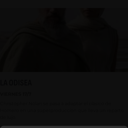
LA ODISEA
VIERNES 17/7
Christopher Nolan se pasa a adaptar el clásico de
Homero en una superproducción que lleva un reparto
de lujo.