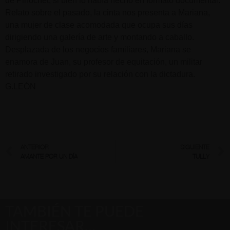
de Pinochet, si bien lo había hecho en formato documental.
Relato sobre el pasado, la cinta nos presenta a Mariana,
una mujer de clase acomodada que ocupa sus días
dirigiendo una galería de arte y montando a caballo.
Desplazada de los negocios familiares, Mariana se
enamora de Juan, su profesor de equitación, un militar
retirado investigado por su relación con la dictadura.
G.LEÓN
ANTERIOR
SIGUIENTE
AMANTE POR UN DÍA
TULLY
TAMBIÉN TE PUEDE
INTERESAR…