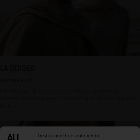
LA ODISEA
VIERNES 17/7
Christopher Nolan se pasa a adaptar el clásico de
Homero en una superproducción que lleva un reparto
de lujo.
Gestionar el Consentimiento