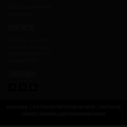
Ediciones impresas
Newsletter
CONTACTO
Publicar un evento
Eventos enviados
Anunciarme en AU
Mandar mail
¡SÍGUENOS!
AVISO LEGAL
|
POLÍTICA DE PROTECCIÓN DE DATOS
|
POLÍTICA DE
COOKIES
| DESARROLLADO POR
BGIMENO STUDIO