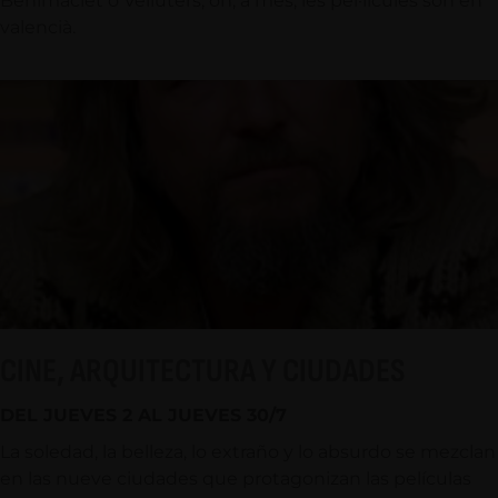
Benimaclet o Velluters, on, a més, les pel·lícules són en
valencià.
CINE, ARQUITECTURA Y CIUDADES
DEL JUEVES 2 AL JUEVES 30/7
La soledad, la belleza, lo extraño y lo absurdo se mezclan
en las nueve ciudades que protagonizan las películas