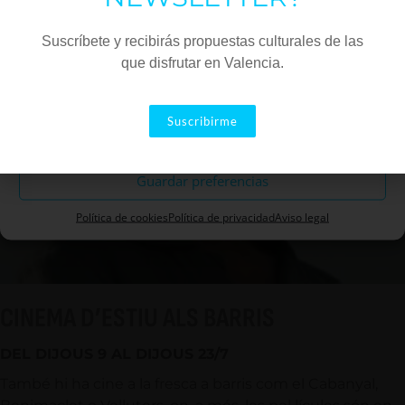
Homero en una superproducción que lleva un reparto
Marketing
de lujo.
Suscríbete y recibirás propuestas culturales de las
que disfrutar en Valencia.
Aceptar
Suscribirme
Descartar
Guardar preferencias
Política de cookies
Política de privacidad
Aviso legal
CINEMA D’ESTIU ALS BARRIS
DEL DIJOUS 9 AL DIJOUS 23/7
També hi ha cine a la fresca a barris com el Cabanyal,