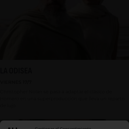
LA ODISEA
VIERNES 17/7
Christopher Nolan se pasa a adaptar el clásico de
Homero en una superproducción que lleva un reparto
de lujo.
Gestionar el Consentimiento