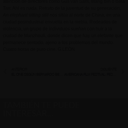
atención de directores como Gus van Sant, Wang Bin o Béla
Tarr. Ahí es nada. Retrato de la juventud de su generación,
An elephant sitting still
nos sitúa al norte de China, en una
ciudad posindustrial envuelta en la niebla. Rodeados de
violencia, un grupo de individuos sueñan con huir a la
ciudad de Manzhouli, donde dicen que hay un elefante que
permanece sentado, ajeno a los problemas del mundo.
Cuatro horas de puro cine. G.LEÓN
ANTERIOR
SIGUIENTE
EL CINE SEGÚN BERNARDO BERTOLUCCI
AMERICANA FILM FESTIVAL: FESTIVAL DE CINE INDEPENDIENT NORD-AMERICÀ
TAMBIÉN TE PUEDE
INTERESAR…