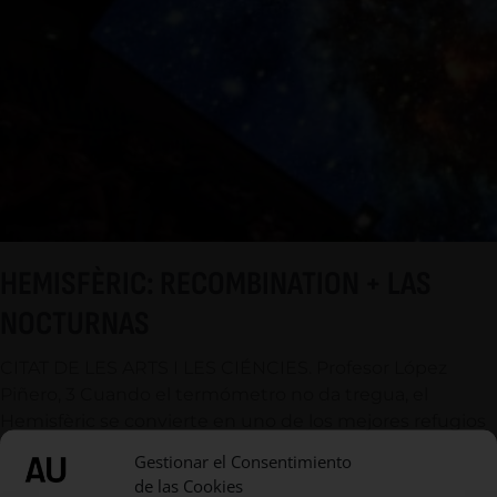
HEMISFÈRIC: RECOMBINATION + LAS
NOCTURNAS
CITAT DE LES ARTS I LES CIÉNCIES. Profesor López
Piñero, 3 Cuando el termómetro no da tregua, el
Hemisfèric se convierte en uno de los mejores refugios
de la ciudad. Este
Gestionar el Consentimiento
de las Cookies