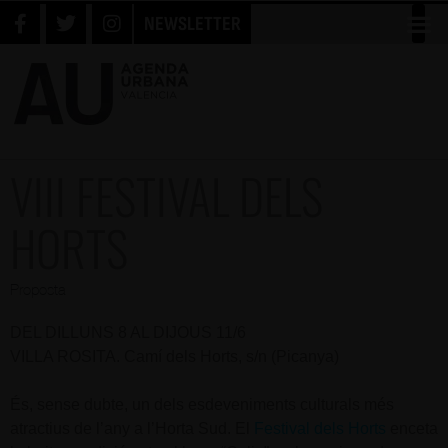
NEWSLETTER
VIII FESTIVAL DELS
HORTS
Proposta
DEL DILLUNS 8 AL DIJOUS 11/6
VILLA ROSITA. Camí dels Horts, s/n (Picanya)
És, sense dubte, un dels esdeveniments culturals més
atractius de l’any a l’Horta Sud. El
Festival dels Horts
enceta