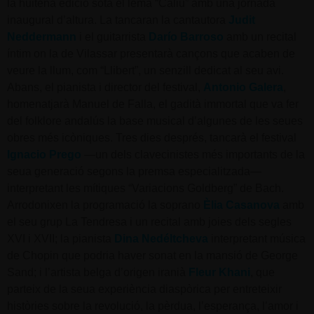
la huitena edició sota el lema “Caliu” amb una jornada
inaugural d’altura. La tancaran la cantautora
Judit
Neddermann
i el guitarrista
Darío Barroso
amb un recital
íntim on la de Vilassar presentarà cançons que acaben de
veure la llum, com “Llibert”, un senzill dedicat al seu avi.
Abans, el pianista i director del festival,
Antonio Galera
,
homenatjarà Manuel de Falla, el gadità immortal que va fer
del folklore andalús la base musical d’algunes de les seues
obres més icòniques. Tres dies després, tancarà el festival
Ignacio Prego
—un dels clavecinistes més importants de la
seua generació segons la premsa especialitzada—
interpretant les mítiques “Variacions Goldberg” de Bach.
Arrodonixen la programació la soprano
Èlia Casanova
amb
el seu grup La Tendresa i un recital amb joies dels segles
XVI i XVII; la pianista
Dina Nedéltcheva
interpretant música
de Chopin que podria haver sonat en la mansió de George
Sand; i l’artista belga d’origen iranià
Fleur Khani
, que
parteix de la seua experiència diaspòrica per entreteixir
històries sobre la revolució, la pèrdua, l’esperança, l’amor i