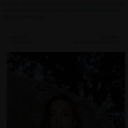
la ràbia. Ah! I no us perdeu la nota teatral del festival, que ja
va triomfar en la darrera edició del
Russafa Escènica
:
No-
Diva
. És genial! S.M.
ANTERIOR
SIGUIENTE
9 RUSSAFART
TALLER DE BRODAT PALESTÍ