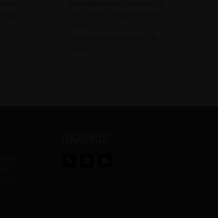
 roba
protagonitzen la mostra
nia.
Art al Vent respecten les
dimensions d’un
cobertor i es mouen al
vent.
¡SÍGUENOS!
vento
dos
n AU