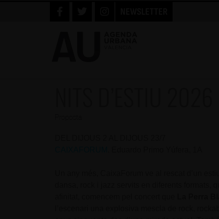
NEWSLETTER
NITS D’ESTIU 2026
Proposta
DEL DIJOUS 2 AL DIJOUS 23/7
CAIXAFORUM
. Eduardo Primo Yúfera, 1A
Un any més, CaixaForum ve al rescat d’un estiu c
dansa, rock i jazz servits en diferents formats, 
afinitat, comencem pel concert que
La Perra B
l’escenari una explosiva mescla de rock, rockabi