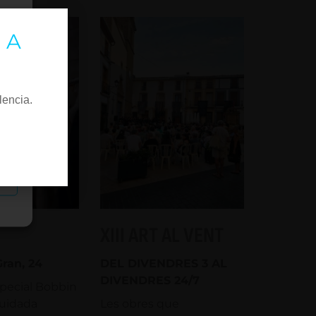
 A
lencia.
as
XIII ART AL VENT
Gran, 24
DEL DIVENDRES 3 AL
DIVENDRES 24/7
special Bobbin
cuidada
Les obres que