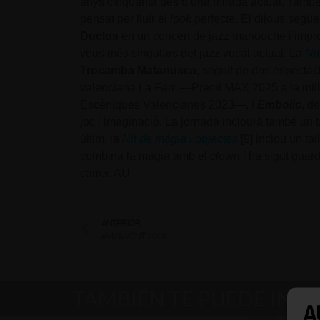
anys cinquanta des d’una mirada actual. També hi
pensat per lluir el
look
perfecte. El dijous següe
Duclos
en un concert de jazz manouche i impro
veus més singulars del jazz vocal actual. La
Nit
Trocamba Matanusca
, seguit de dos espectac
valenciana La Fam —Premi MAX 2025 a la millo
Escèniques Valencianes 2023—, i
Embolic
, d
joc i imaginació. La jornada inclourà també un ta
últim, la
Nit de màgia i objectes
[9] inclou un ta
combina la màgia amb el
clown
i ha sigut gua
carrer. AU
ANTERIOR
AVIVAMENT 2026
TAMBIÉN TE PUEDE INT