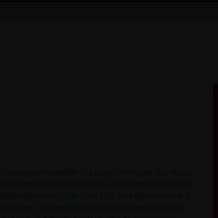
ulturalment soporífer a la ciutat. Ho fa amb circ, màgia,
que van de l’espectacle al taller, passant pel concert. Per
lanco
oferirà a la
Nit de Rock
[16]. Alba Blanco pujarà a
lly, blues i soul en un directe que recupera el so dels