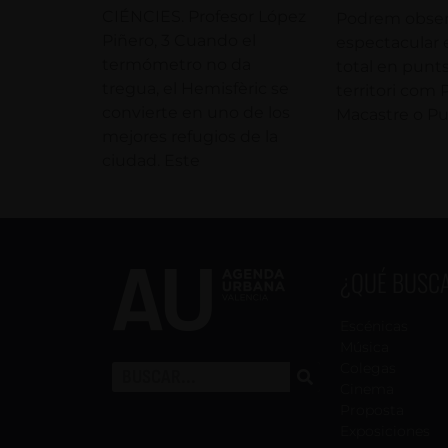
CIÉNCIES. Profesor López
Podrem obser
Piñero, 3 Cuando el
espectacular e
termómetro no da
total en punts
tregua, el Hemisfèric se
territori com 
convierte en uno de los
Macastre o Pu
mejores refugios de la
ciudad. Este
¿QUÉ BUSC
Escénicas
Música
Colegas
Cinema
Proposta
Exposiciones