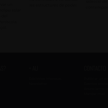
selecció de
var un
les estructures de poder.
contemporà
clipsi solar
 del
Peníscola,
çol.
AS?
+ AU
CONTACTO
Ediciones impresas
Publicar un e
Newsletter
Eventos envia
Anunciarme e
Mandar mail