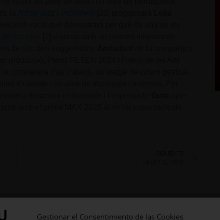
 haurà un taller de twist i un altre de perruqueria
nt, la
Nit de jazz i moviment
[23] programarà
Leïla
visació vocal que demostrarà per què és una de les
 de circ i joc
[2] s’obrirà amb un concert itinerant de
les de circ ben suggeridors:
Ambulant
de la companyia
r producció, Premi FETEN 2024 i Premi de les Arts
e la companyia Pau Palaus, un viatge de
clown
gestual,
ller d’ukelele i un altre de tècniques circenses. Per
ller per a descobrir el theremin i l’espectacle
Gota
, que
rdonat amb el premi MAX 2026 al millor espectacle de
SIGUIENTE
XIII ART AL VENT
ERESAR…
Gestionar el Consentimiento de las Cookies