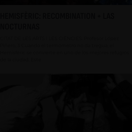
HEMISFÈRIC: RECOMBINATION + LAS
NOCTURNAS
CITAT DE LES ARTS I LES CIÉNCIES. Profesor López
Piñero, 3 Cuando el termómetro no da tregua, el
Hemisfèric se convierte en uno de los mejores refugios
de la ciudad. Este