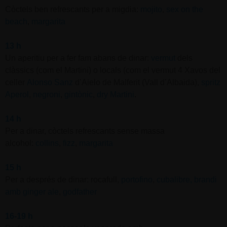
Còctels ben refrescants per a migdia:
mojito
,
sex on the
beach
,
margarita
13 h
Un aperitiu per a fer fam abans de dinar:
vermut
dels
clàssics (com el Martini) o locals (com el vermut 4 Xavos del
celler
Alonso Sanz
d’Aielo de Malferit (Vall d’Albaida),
spritz
Aperol
,
negroni
,
gintònic
,
dry Martini
.
14 h
Per a dinar, còctels refrescants sense massa
alcohol:
collins
,
fizz
,
margarita
15 h
Per a després de dinar: rocafull,
portofino
,
cubalibre
,
brandi
amb ginger ale
,
godfather
16-19 h