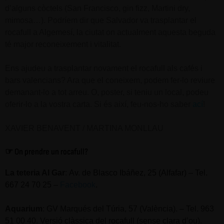
d’alguns còctels (San Francisco, gin fizz, Martini dry,
mimosa…). Podríem dir que Salvador va trasplantar el
rocafull a Algemesí, la ciutat on actualment aquesta beguda
té major reconeixement i vitalitat.
Ens ajudeu a trasplantar novament el rocafull als cafés i
bars valencians? Ara que el coneixem, podem fer-lo reviure
demanant-lo a tot arreu. O, poster, si teniu un local, podeu
oferir-lo a la vostra carta. Si és així, feu-nos-ho saber
ací
!
XAVIER BENAVENT / MARTINA MONLLAU
☞ On prendre un rocafull?
La teteria Al Gar
:
Av. de Blasco Ibáñez, 25 (Alfafar) – Tel.
667 24 70 25 –
Facebook
.
Aquarium
: GV Marqués del Túria, 57 (València). – Tel. 963
51 00 40. Versió clàssica del rocafull (sense clara d’ou).