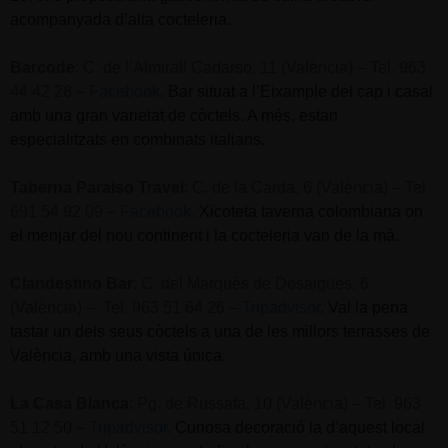
acompanyada d’alta cocteleria.
Barcode
:
C. de l’Almirall Cadarso, 11 (València) – Tel. 963
44 42 28 –
Facebook
.
Bar situat a l’Eixample del cap i casal
amb una gran varietat de còctels. A més, estan
especialitzats en combinats italians.
Taberna Paraiso Travel
:
C. de la Carda, 6 (València) – Tel.
691 54 92 09 –
Facebook
.
Xicoteta taverna colombiana on
el menjar del nou continent i la cocteleria van de la mà.
Clandestino Bar
:
C. del Marqués de Dosaigües, 6
(València) – Tel. 963 51 64 26 –
Tripadvisor
.
Val la pena
tastar un dels seus còctels a una de les millors terrasses de
València, amb una vista única.
La Casa Blanca
: Pg. de Russafa, 10 (València) – Tel. 963
51 12 50 –
Tripadvisor
.
Curiosa decoració la d’aquest local