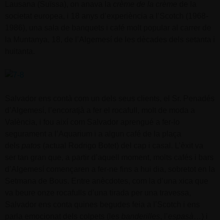
Lausana (Suïssa), on anava la
crème de la crème
de la
societat
europea, i 18 anys d’experiència a l’Scotch (1968-
1986), una sala de banquets i café molt popular al carrer de
la Muntanya, 18, de l’Algemesí de les dècades dels setanta i
huitanta.
Salvador ens contà com un dels seus clients, el Sr. Penadés
d’Algemesí, l’encoratjà a fer el rocafull, molt de moda a
València, i fou així com Salvador aprengué a fer-lo
segurament a l’Aquarium i a algun café de la plaça
dels
patos
(actual Rodrigo Botet) del cap i casal. L’èxit va
ser tan gran que, a partir d’aquell moment, molts cafés i bars
d’Algemesí començaren a fer-ne fins a hui dia, sobretot en la
Setmana de Bous. Entre anècdotes, com la d’una xica que
va beure onze rocafulls d’una tirada per una travessa,
Salvador ens conta quines begudes feia a l’Scotch i ens
parla emocionat dels colpets (les
banderilles
, l’
espasà
…) i