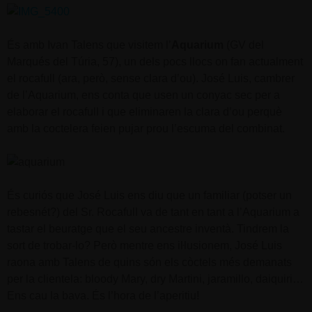
És amb Ivan Talens que visitem l’
Aquarium
(GV del
Marqués del Túria, 57), un dels pocs llocs on fan actualment
el rocafull (ara, però, sense clara d’ou). José Luis, cambrer
de l’Aquarium, ens conta que usen un conyac sec per a
elaborar el rocafull i que eliminaren la clara d’ou perquè
amb la coctelera feien pujar prou l’escuma del combinat.
És curiós que José Luis ens diu que un familiar (potser un
rebesnét?) del Sr. Rocafull va de tant en tant a l’Aquarium a
tastar el beuratge que el seu ancestre inventà. Tindrem la
sort de trobar-lo? Però mentre ens iŀlusionem, José Luis
raona amb Talens de quins són els còctels més demanats
per la clientela: bloody Mary, dry Martini, jaramillo, daiquiri…
Ens cau la bava. És l’hora de l’aperitiu!