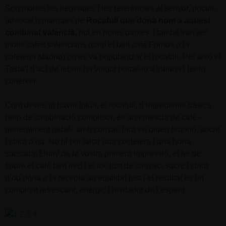
Són moltes les llegendes i les referències al senyor, doctor,
advocat o marqués de
Rocafull que donà nom a aquest
combinat valencià
, hui en hores baixes. I també van ser
molts cafés valencians (com el bell café Fornos o la
cafeteria Madrid) on es va popularitzar el rocafull. Per això el
Tasta’l d’ací de febrer ha volgut portar-lo a tribuna i fer-lo
conéixer.
Com deveu ja haver intuït, el rocafull, d’ingredients bàsics
però de combinació complexa, és una mescla de café –
generalment gelat– amb conyac (ara en diuen
brandi
), sucre
i clara d’ou. No hi pot faltar una coctelera i una bona
sacsada. Lluny de la vostra primera impressió, el fet de
tindre el café ben fred i el toc just de conyac, sucre i clara
d’ou dóna a la recepta un equilibri just i el resultat és un
combinat refrescant, enèrgic i revifador de l’esperit.