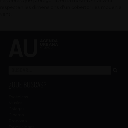
Les obres que protagonitzen la mostra Art al Vent
respecten les dimensions d’un cobertor i es mouen al
vent.
¿QUÉ BUSCAS?
Escénicas
Música
Colegas
Cinema
Proposta
Exposiciones