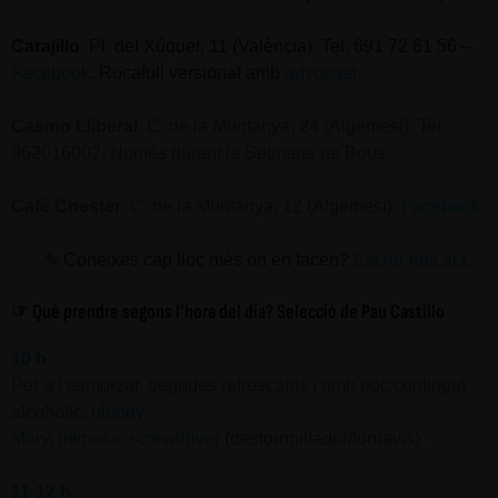
Carajillo
: Pl. del Xúquer, 11 (València). Tel. 691 72 61 56 –
Facebook
. Rocafull versionat amb
advocaat
.
Casino Lliberal
: C. de la Muntanya, 24 (Algemesí). Tel.
962016002. Només durant la Setmana de Bous.
Café Chester
: C. de la Muntanya, 12 (Algemesí).
Facebook
.
✎ Coneixes cap lloc més on en facen?
Escriu-nos ací
.
☞
Què prendre segons l’hora del dia? Selecció de Pau Castillo
10 h
Per a l’esmorzar, begudes refrescants i amb poc contingut
alcohòlic:
bloody
Mary
,
mimosa
,
screwdriver
(destornnillador/tornavís).
11-12 h