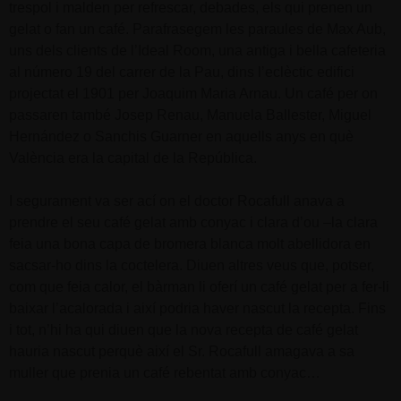
trespol i malden per refrescar, debades, els qui prenen un
gelat o fan un café. Parafrasegem les paraules de Max Aub,
uns dels clients de l’Ideal Room, una antiga i bella cafeteria
al número 19 del carrer de la Pau, dins l’eclèctic edifici
projectat el 1901 per Joaquim Maria Arnau. Un café per on
passaren també Josep Renau, Manuela Ballester, Miguel
Hernández o Sanchis Guarner en aquells anys en què
València era la capital de la República.
I segurament va ser ací on el doctor Rocafull anava a
prendre el seu café gelat amb conyac i clara d’ou –la clara
feia una bona capa de bromera blanca molt abellidora en
sacsar-ho dins la coctelera. Diuen altres veus que, potser,
com que feia calor, el bàrman li oferí un café gelat per a fer-li
baixar l’acalorada i així podria haver nascut la recepta. Fins
i tot, n’hi ha qui diuen que la nova recepta de café gelat
hauria nascut perquè així el Sr. Rocafull amagava a sa
muller que prenia un café rebentat amb conyac…