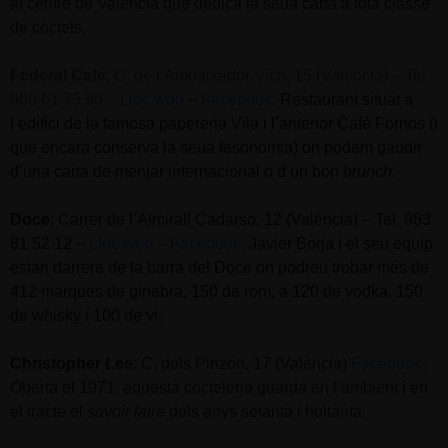
al centre de València que dedica la seua carta a tota classe
de còctels.
Federal Café
:
C. de l’Ambaixador Vich, 15 (València) – Tel.
960 61 75 96 –
Lloc web
–
Facebook
.
Restaurant situat a
l’edifici de la famosa papereria Vila i l’anterior Café Fornos (i
que encara conserva la seua fesonomia) on podem gaudir
d’una carta de menjar internacional o d’un bon
brunch
.
Doce
: Carrer de l’Almirall Cadarso, 12 (València) – Tel. 963
81 52 12 –
Lloc web
–
Facebook
. Javier Borja i el seu equip
estan darrere de la barra del Doce on podreu trobar més de
412 marques de ginebra, 150 de rom, a 120 de vodka, 150
de whisky i 100 de vi.
Christopher Lee
:
C. dels Pinzón, 17 (València)
Facebook
.
Oberta el 1971, aquesta cocteleria guarda en l’ambient i en
el tracte el
savoir faire
dels anys setanta i huitanta.