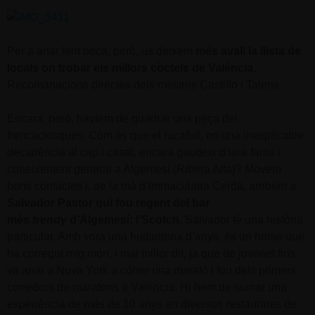
Per a anar fent boca, però, us deixem
més avall la llista de
locals on trobar els millors còctels de València
.
Recomanacions directes dels mestres Castillo i Talens.
Encara, però, havíem de quadrar una peça del
trencaclosques. Com és que el rocafull, en una inexplicable
decadència al cap i casal, encara gaudeix d’una fama i
coneixement general a Algemesí (Ribera Alta)? Movem
bons contactes i, de la mà d’Immaculada Cerdà, arribem a
Salvador Pastor qui fou regent del bar
més
trendy
d’Algemesí: l’Scotch
. Salvador té una història
particular. Amb vora una huitantena d’anys, és un home que
ha corregut mig món, i mai millor dit, ja que de jovenet fins
va anar a Nova York a córrer una marató i fou dels primers
corredors de maratons a València. Hi hem de sumar una
experiència de més de 10 anys en diversos restaurants de