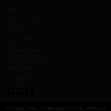
+ AU
Ediciones impresas
Newsletter
CONTACTO
Publicar un evento
Eventos enviados
Anunciarme en AU
Mandar mail
¡SÍGUENOS!
AVISO LEGAL
|
POLÍTICA DE PROTECCIÓN DE DATOS
|
POLÍTICA DE