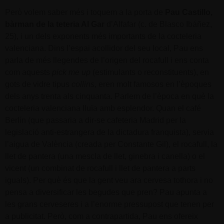
Però volem saber més i toquem a la porta de
Pau Castillo,
bàrman de la teteria Al Gar
d’Alfafar (c. de Blasco Ibáñez,
25), i un dels exponents més importants de la cocteleria
valenciana. Dins l’espai acollidor del seu local, Pau ens
parla de més llegendes de l’origen del rocafull i ens conta
com aquests
pick me up
(estimulants o reconstituents), en
gots de vidre tipus
collins
, eren molt famosos en l’èpoques
dels anys trenta als cinquanta. Parlem de l’època en què la
cocteleria valenciana lluïa amb esplendor. Quan el café
Berlín (que passaria a dir-se cafeteria Madrid per la
legislació anti-estrangera de la dictadura franquista), servia
l’aigua de València (creada per Constante Gil), el rocafull, la
llet de pantera (una mescla de llet, ginebra i canella) o el
vicent (un combinat de rocafull i llet de pantera a parts
iguals). Per què és que la gent veu ara cervesa tothora i no
pensa a diversificar les begudes que pren? Pau apunta a
les grans cerveseres i a l’enorme pressupost que tenen per
a publicitat. Però, com a contrapartida, Pau ens ofereix