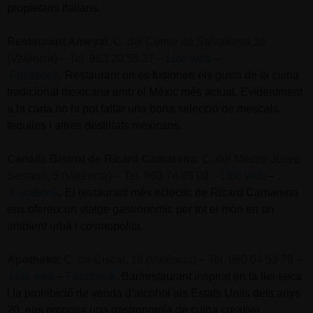
propietaris italians.
Restaurant Ameyal
:
C. del Comte de Salvatierra 39
(València) – Tel. 963 20 58 37 –
Lloc web
–
Facebook
.
Restaurant on es fusionen els gusts de la cuina
tradicional mexicana amb el Mèxic més actual. Evidentment
a la carta no hi pot faltar una bona selecció de mescals,
tequiles i altres destiŀlats mexicans.
Canalla Bistrot de Ricard Camarena
:
C. del Mestre Josep
Serrano, 5 (València) – Tel. 963 74 05 09 –
Lloc web
–
Facebook
.
El restaurant més eclèctic de Ricard Camarena
ens ofereix un viatge gastronòmic per tot el món en un
ambient urbà i cosmopolita.
Apotheke
:
C. de Ciscar, 18 (València) – Tel. 960 04 52 79
–
Lloc web
–
Facebook
.
Bar/restaurant inspirat en la llei seca
i la prohibició de venda d’alcohol als Estats Units dels anys
20, ens proposa una gastronomia de cuina creativa