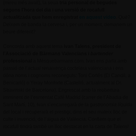
(mireu més avall), la seua
tria personal de begudes
segons l’hora del dia i una versió de rocafull
actualitzada que hem enregistrat
en aquest vídeo
. Què?
Deixem de banda la cervesa i, per un moment, demanem un
beure diferent?
Concorda amb aquest tema
Ivan Talens, president de
l’Associació de Bàrmans Valencians i
bartender
professional
a Mésquebarmans.com. Ivan ens parla amb
passió de l’actual renaixença coctelera valenciana i ens
dóna noms i cognoms reconeguts: Toni Cortés (El Candil, a
Benicarló) o Yeray Monforte (Castelló, actualment al Dr.
Stravinski de Barcelona). Engrescat amb la reobertura
imminent de l’esmentat Café Madrid (carrer de l’Abadia de
Sant Martí, 10), Ivan s’encarregarà de la
gastronomia líquida
del local i recuperarà el prestigi, dins el seu mateix lloc de
culte i invenció, de l’aigua de València. Confiem que el
rocafull tindrà també un lloc destacat en la carta de Talens!