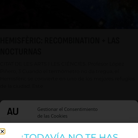
HEMISFÈRIC: RECOMBINATION + LAS
NOCTURNAS
CITAT DE LES ARTS I LES CIÉNCIES. Profesor López
Piñero, 3 Cuando el termómetro no da tregua, el
Hemisfèric se convierte en uno de los mejores refugios
de la ciudad. Este
Gestionar el Consentimiento
de las Cookies
Utilizamos cookies para optimizar nuestro sitio web y nuestro servicio.
¿TODAVÍA NO TE HAS