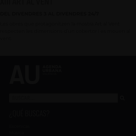
XIII ART AL VENT
DEL DIVENDRES 3 AL DIVENDRES 24/7
Les obres que protagonitzen la mostra Art al Vent
respecten les dimensions d’un cobertor i es mouen al
vent.
¿QUÉ BUSCAS?
Escénicas
Música