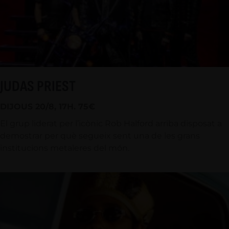
JUDAS PRIEST
DIJOUS 20/8, 17H. 75€
El grup liderat per l’icònic Rob Halford arriba disposat a
demostrar per què segueix sent una de les grans
institucions metaleres del món.