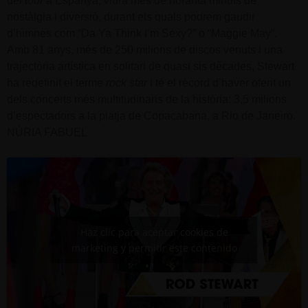
del
tour
a Espanya, viurà més de noranta minuts de
nostàlgia i diversió, durant els quals podrem gaudir
d’himnes com “Da Ya Think I’m Sexy?” o “Maggie May”.
Amb 81 anys, més de 250 milions de discos venuts i una
trajectòria artística en solitari de quasi sis dècades, Stewart
ha redefinit el terme
rock star
i té el rècord d’haver oferit un
dels concerts més multitudinaris de la història: 3,5 milions
d’espectadors a la platja de Copacabana, a Rio de Janeiro.
NÚRIA FABUEL
Haz clic para aceptar cookies de
marketing y permitir este contenido