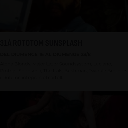
31À ROTOTOM SUNSPLASH
DEL DIUMENGE 16 AL DIUMENGE 23/8
Alpha Blondy, Major Lazer Soundsystem, Luciano,
Protoje, Shenseea, The Itals, Bushman, Twinkle Brothers
i Dub Inc integren el cartell.