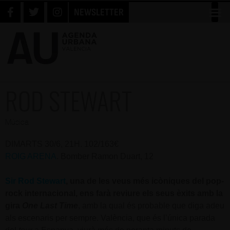
NEWSLETTER
ROD STEWART
Música
DIMARTS 30/6, 21H. 102/163€
ROIG ARENA
. Bomber Ramon Duart, 12
Sir Rod Stewart
, una de les veus més icòniques del pop-
rock internacional, ens farà reviure els seus èxits amb la
gira
One Last Time
, amb la qual és probable que diga adeu
als escenaris per sempre. València, que és l’única parada