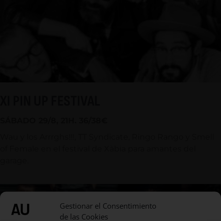
XI PIN UP FESTIVAL
SÁBADO 29/8, 21H. 36/38€
Wau y los Arrrghs!!!, TT Syndicate, Ringo Rango y Smell
of Female en el festival de Xàbia para amantes del
garage.
Gestionar el Consentimiento
de las Cookies