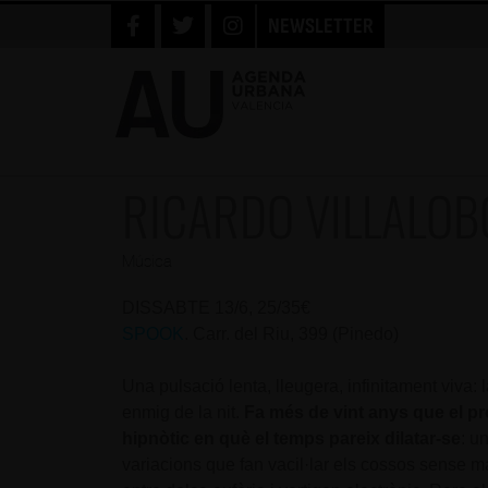
NEWSLETTER
RICARDO VILLALOB
Música
DISSABTE 13/6, 25/35€
SPOOK
. Carr. del Riu, 399 (Pinedo)
Una pulsació lenta, lleugera, infinitament viva:
enmig de la nit.
Fa més de vint anys que el p
hipnòtic en què el temps pareix dilatar-se
: u
variacions que fan vacil·lar els cossos sense mai 