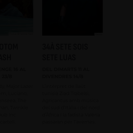
TOTOM
34À SETE SOIS
ASH
SETE LUAS
NGE 16 AL
DEL DIMARTS 11 AL
 23/8
DIVENDRES 14/8
y, Major Lazer
L’intèrpret de llaüt
m, Luciano,
tunisià Ziad Trabelsi,
enseea, The
Agricantus amb música
man, Twinkle
del sud d’Itàlia i del nord
Dub Inc
d’Àfrica i la fadista Valèria
cartell.
passaran per Tavernes.