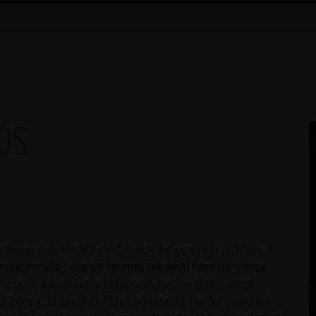
OS
 la música de
Ricardo Villalobos
avança com un batec
roductor xilé crea un techno minimal com un viatge
n groove
estirat fins a la hipnosi, baixos suats, micro
trencar el flux. Ací, la house respira, transpira, deriva