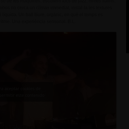
l so de les màquines, escoltem tocs de jazz, ritmes llatins,
obos no cerca un clímax immediat, instal·la les textures
íquida. Un ball lliure, orgànic, en què el temps es
ritme. Una experiència sensorial. B.L.
ara aceptar cookies de
permitir este contenido