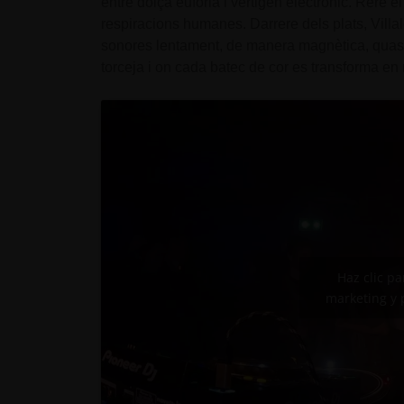
entre dolça eufòria i vertigen electrònic. Rere e
respiracions humanes. Darrere dels plats, Villal
sonores lentament, de manera magnètica, quasi l
torceja i on cada batec de cor es transforma en 
Haz clic p
marketing y 