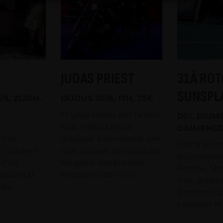
JUDAS PRIEST
31À RO
SUNSPL
8, 21.30H.
DIJOUS 20/8, 17H. 75€
El grup liderat per l’icònic
DEL DIUME
t-
Rob Halford arriba
DIUMENGE
 free
disposat a demostrar per
Alpha Blond
t i spoken
què segueix sent una de
Soundsyste
 d’un
les grans institucions
Protoje, Sh
lidaritat
metaleres del món.
Itals, Bush
its.
Brothers i 
integren el 