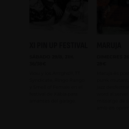
XI PIN UP FESTIVAL
MARUJA
SÁBADO 29/8, 21H.
DIMECRES 26/
36/38€
28€
Wau y los Arrrghs!!!, TT
Maruja és pos
Syndicate, Ringo Rango
punk mutant,
y Smell of Female en el
jazz desferma
festival de Xàbia para
word al servei
amantes del garage.
missatge de so
amb els oprim