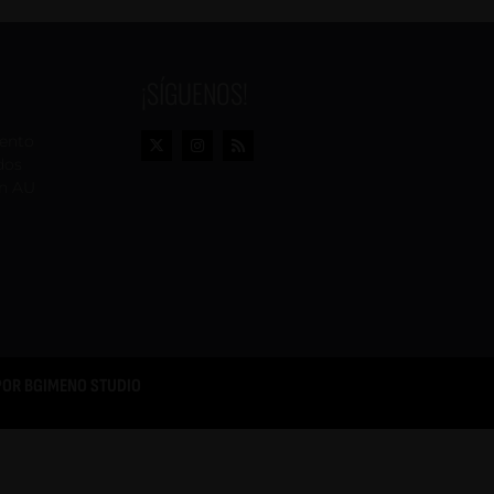
¡SÍGUENOS!
vento
dos
n AU
POR
BGIMENO STUDIO