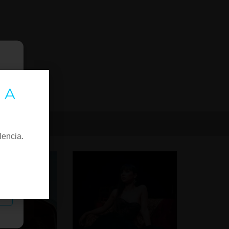
 A
lencia.
as