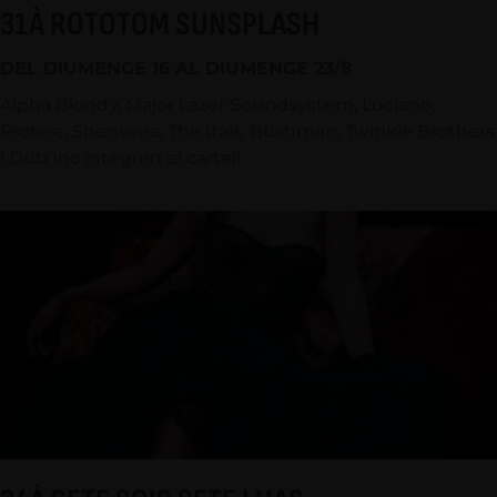
31À ROTOTOM SUNSPLASH
DEL DIUMENGE 16 AL DIUMENGE 23/8
Alpha Blondy, Major Lazer Soundsystem, Luciano,
Protoje, Shenseea, The Itals, Bushman, Twinkle Brothers
i Dub Inc integren el cartell.