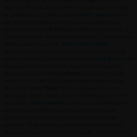
musical urbà. De més ací escoltarem
Júlia
amb el seu
segon LP,
Pròxima B
, on retornen a espais còsmics a base
de sintetitzadors. També hi actuarà
Jordi Lanuza
(Inspira),
que debuta en solitari amb
Com a casa,
un àlbum cru,
immediat i despullat.
El Petit de Cal Eril
presentaran
△
, un
conjunt de tres EP amb sons purament pop. I uns altres que
també acaben de publicar,
We Are Not Brothers
,
“rebentaran” l’escenari amb
III
, electrònica “mecànica” de
ritmes contundents. De més enllà vindran
Pony Bravo
, amb
el seu quart treball
El Rancho
, després de cinc anys de
silenci. La cantautora
Anari Alberdi
actuarà amb banda,
una de les veus més destacades del panorama musical
basc. El polifacètic
Bigott
farà de discjòquei amb una
sessió que, de ben segur, serà tan surrealista com el seu
personatge.
Dorian Wood
hi posarà l’accent internacional
amb el seu darrer EP
Xalá
, en què prova de remoure
consciències fent una crítica demolidora a la societat
patriarcal. Tot apunta que, a partir d’ara, el tercer cap de
setmana de maig ja té el nostre ineludible. CARLES PLAS