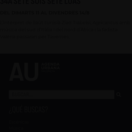
34À SETE SOIS SETE LUAS
DEL DIMARTS 11 AL DIVENDRES 14/8
L’intèrpret de llaüt tunisià Ziad Trabelsi, Agricantus amb
música del sud d’Itàlia i del nord d’Àfrica i la fadista
Valèria passaran per Tavernes.
¿QUÉ BUSCAS?
Escénicas
Música