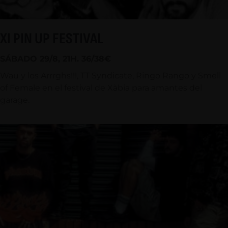
XI PIN UP FESTIVAL
SÁBADO 29/8, 21H. 36/38€
Wau y los Arrrghs!!!, TT Syndicate, Ringo Rango y Smell
of Female en el festival de Xàbia para amantes del
garage.