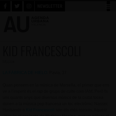
NEWSLETTER
KID FRANCESCOLI
Música
LA FÁBRICA DE HIELO
. Pavia, 37
Quan pensem en la música de Marsella, el primer que ens
ve a l’esperit és el
rap
de grups de culte com IAM. Però fa
uns quants anys que diversos músics de la ciutat focea
donen a la música pop francesa un toc electrònic: Nasser,
Husbands o
Kid Francescoli
són els més reeixits. Aquest