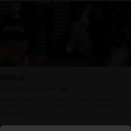
MARUJA
DIMECRES 26/8, 21.30H. 28€
Maruja és post-punk mutant, free jazz desfermat
i spoken word al servei d’un missatge de solidaritat amb
els oprimits.