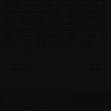
últim és
el projecte de Mathieu Hocine, que va nàixer el
2002 com una definició francesa del
dream-pop
abans
de mutar en
electro-pop
després de la trobada amb la
cantant novaiorquesa Julia Minkin el 2013. La col·laboració
entre els dos va desembocar en dos àlbums potents i
encantadors:
With Julia
(2014) i
Play me again
(2017), que
presentaran per primera vegada a Espanya. Un concert per
a viatjar al ritme de melodies tintades de
spleen
i de
folktronica
voluptuosa. B.L.
ANTERIOR
SIGUIENTE
BOSS HOG
BERSUIT
TAMBIÉN TE PUEDE
INTERESAR…