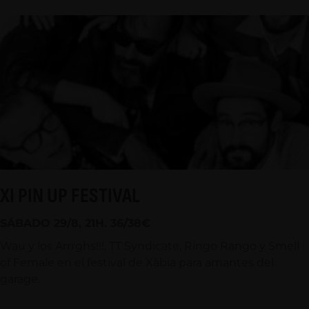
XI PIN UP FESTIVAL
SÁBADO 29/8, 21H. 36/38€
Wau y los Arrrghs!!!, TT Syndicate, Ringo Rango y Smell
of Female en el festival de Xàbia para amantes del
garage.