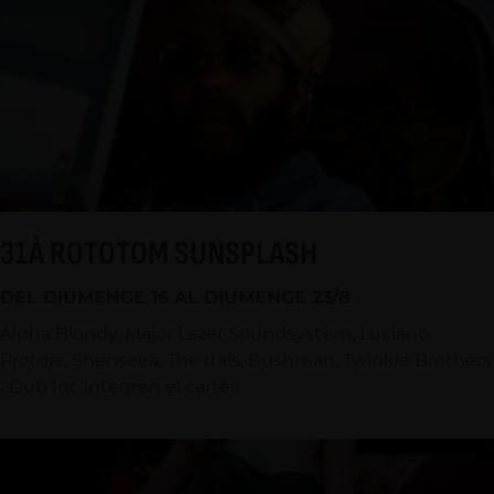
31À ROTOTOM SUNSPLASH
DEL DIUMENGE 16 AL DIUMENGE 23/8
Alpha Blondy, Major Lazer Soundsystem, Luciano,
Protoje, Shenseea, The Itals, Bushman, Twinkle Brothers
i Dub Inc integren el cartell.