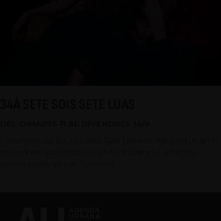
34À SETE SOIS SETE LUAS
DEL DIMARTS 11 AL DIVENDRES 14/8
L’intèrpret de llaüt tunisià Ziad Trabelsi, Agricantus amb
música del sud d’Itàlia i del nord d’Àfrica i la fadista
Valèria passaran per Tavernes.