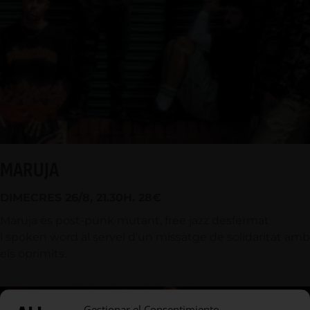
MARUJA
DIMECRES 26/8, 21.30H. 28€
Maruja és post-punk mutant, free jazz desfermat
i spoken word al servei d’un missatge de solidaritat amb
els oprimits.
Gestionar el Consentimiento