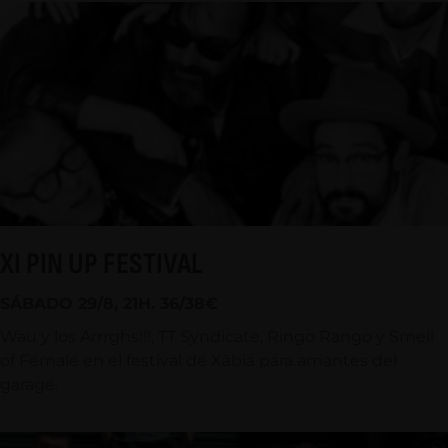
XI PIN UP FESTIVAL
SÁBADO 29/8, 21H. 36/38€
Wau y los Arrrghs!!!, TT Syndicate, Ringo Rango y Smell
of Female en el festival de Xàbia para amantes del
garage.