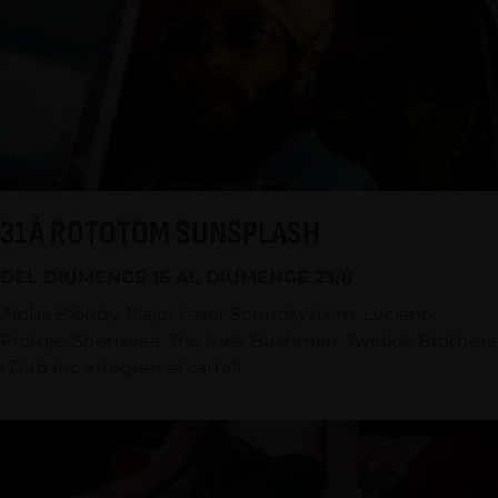
31À ROTOTOM SUNSPLASH
DEL DIUMENGE 16 AL DIUMENGE 23/8
Alpha Blondy, Major Lazer Soundsystem, Luciano,
Protoje, Shenseea, The Itals, Bushman, Twinkle Brothers
i Dub Inc integren el cartell.