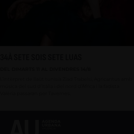
34À SETE SOIS SETE LUAS
DEL DIMARTS 11 AL DIVENDRES 14/8
L’intèrpret de llaüt tunisià Ziad Trabelsi, Agricantus amb
música del sud d’Itàlia i del nord d’Àfrica i la fadista
Valèria passaran per Tavernes.