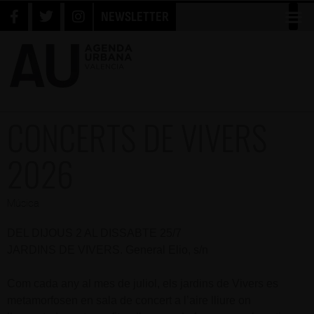
NEWSLETTER
CONCERTS DE VIVERS
2026
Música
DEL DIJOUS 2 AL DISSABTE 25/7
JARDINS DE VIVERS. General Elio, s/n
Com cada any al mes de juliol, els jardins de Vivers es
metamorfosen en sala de concert a l’aire lliure on