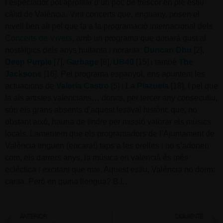
l’espectador pot aprofitar d’un poc de frescor en ple estiu
càlid de València. Vint concerts que, enguany, posen el
nivell ben alt pel que fa a la programació internacional dels
Concerts de Vivers
, amb un programa que donarà gust al
nostàlgics dels anys huitanta i noranta:
Duncan Dhu
[2],
Deep Purple
[7],
Garbage
[8],
UB40
[15] i també
The
Jacksons
[16]. Pel programa espanyol, ens apuntem les
actuacions de
Valeria Castro
[5] i
La Plazuela
[18]. I pel que
fa als artistes valencians… doncs, per tercer any consecutiu,
són els grans absents d’aquest festival històric que, no
obstant això, hauria de tindre per missió valorar els músics
locals. Lamentem que els programadors de l’Ajuntament de
València tinguen (encara!) taps a les orelles i no s’adonen
com, els darrers anys, la música en valencià és més
eclèctica i excitant que mai. Aquest estiu, València no dorm:
canta. Però en quina llengua? B.L.
ANTERIOR
SIGUIENTE