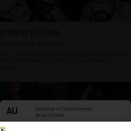
XI PIN UP FESTIVAL
SÁBADO 29/8, 21H. 36/38€
Wau y los Arrrghs!!!, TT Syndicate, Ringo Rango y Smell
of Female en el festival de Xàbia para amantes del
garage.
Gestionar el Consentimiento
de las Cookies
Utilizamos cookies para optimizar nuestro sitio web y nuestro servicio.