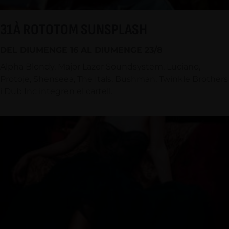
31À ROTOTOM SUNSPLASH
DEL DIUMENGE 16 AL DIUMENGE 23/8
Alpha Blondy, Major Lazer Soundsystem, Luciano,
Protoje, Shenseea, The Itals, Bushman, Twinkle Brothers
i Dub Inc integren el cartell.