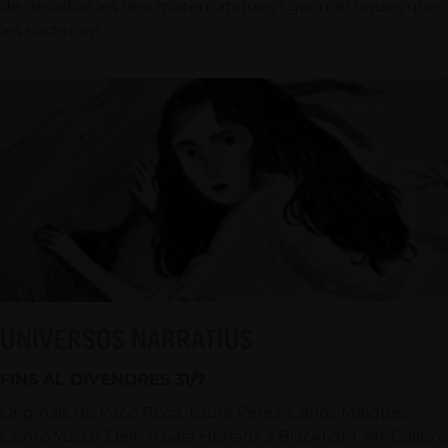
de desxifrar les lleis matemàtiques i geomètriques que
les sostenen.
UNIVERSOS NARRATIUS
FINS AL DIVENDRES 31/7
Originals de Paco Roca, Laura Pérez, Carlos Maiques,
Cento Yuste, Deih o Sara Herranz a Blacklight Art Gallery.