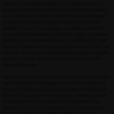
interactius, intel·ligència artificial i un holograma que vol
connectar amb el públic més jove. Un dels grans atractius
serà la recreació d’espais vinculats al seu procés creatiu,
com ara un estudi de gravació, al costat d’un espai de
karaoke, recursos escenogràfics, una gramola interactiva
que permetrà reproduir les cançons de l’artista i un apartat
dedicat al seu impacte internacional. També tindrà un pes
especial la seua relació amb l’esmentat
Jesucrist Superstar
,
una de les fites que va consolidar la seua dimensió artística
i que va marcar un abans i un després en l’escena del
musical a Espanya.
Camilo va començar a Alcoi amb Los Dayson el 1962, quan
les bandes havien d’aconseguir el carnet de professional
passant un examen, i d’ací va botar al grup madrileny Los
Botines (1964), on van firmar contractes amb dret a paella.
Al començament de la seua carrera va haver de pintar
quadres per sobreviure, i va fer els cors a mitja Espanya,
des de Juan Pardo fins a Marisol. Però no tardaria a