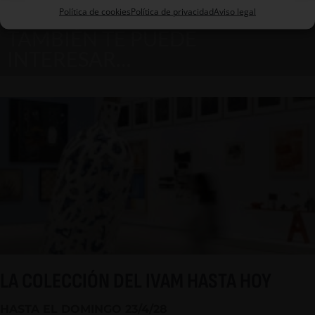
Política de cookies
Política de privacidad
Aviso legal
TAMBIÉN TE PUEDE
INTERESAR…
LA COLECCIÓN DEL IVAM HASTA HOY
HASTA EL DOMINGO 23/4/28