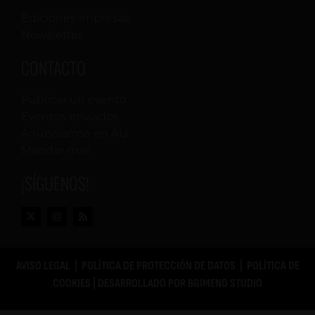
Ediciones impresas
Newsletter
CONTACTO
Publicar un evento
Eventos enviados
Anunciarme en AU
Mandar mail
¡SÍGUENOS!
AVISO LEGAL
|
POLÍTICA DE PROTECCIÓN DE DATOS
|
POLÍTICA DE
COOKIES
| DESARROLLADO POR
BGIMENO STUDIO