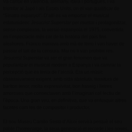
Va cantar en valencià, alemany, italià i portugués, i va
triomfar al Japó i als Estats Units, on el van qualificar de
“Sinatra espanyol”. D’allí es va emportar el musical
estatunidenc
Jesucrist Superstar
per muntar i protagonitzar,
sense complexos, la versió espanyola el 1975, convertida
en l’espectacle més car de la història del país fins
aleshores. Franco manava amb mà de ferro i van haver de
passar el tall de la censura. Mai no li van prohibir res.
Jesucrist Superstar
va ser el gran fenomen que va
popularitzar el musical modern a Espanya i va canviar la
percepció que es tenia de l’alcoià. Era un músic
obsessivament exigent, amb oïda absoluta, tessitura de
baríton tenor, molta expressivitat, bon fraseig i lletres
amoroses que connectaven amb l’imaginari col·lectiu de
l’època. Una gran veu, en definitiva, que va enfosquir altres
facetes com les de compositor i productor.
El nou Museu Camilo Sesto d’Alcoi servirà perquè el seu
poble l’homenatge, la seua generació el recorde i les noves,