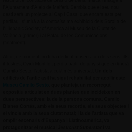
rescindit el contracte de cessió de béns, marca i imatge a
l’Ajuntament d’Aielo de Malferit. Sembla que el seu nou
destí serà un projecte al Cap i Casal que encara està per
perfilar, i s’unirà a la costosíssima exhibició dels Sorolla de
l’Hispanic Society of America al Museu de la Ciutat de
València (primer) i al Palau de les Comunicacions
(finalment).
Alcoi, de moment, no li ha dedicat museu a un dels seus fills
il·lustres, Ovidi Montllor, però a partir de juny sí que en tindrà
Camilo Sesto, l’artista alcoià més universal.
Un dels
edificis de l’antic asil ha sigut rehabilitat per acollir este
Museu Camilo Sesto
, que planteja un recorregut
expositiu articulat en dues plantes que incideixen en
dues perspectives: la de la persona comuna, Camilo
Blanes Cortés, amb els seus records, els seus objectes i
el vincle amb la seua ciutat natal; i la de l’artista que va
omplir escenaris d’Espanya i Llatinoamèrica, va
protagonitzar el musical
Jesucrist Superstar
i va