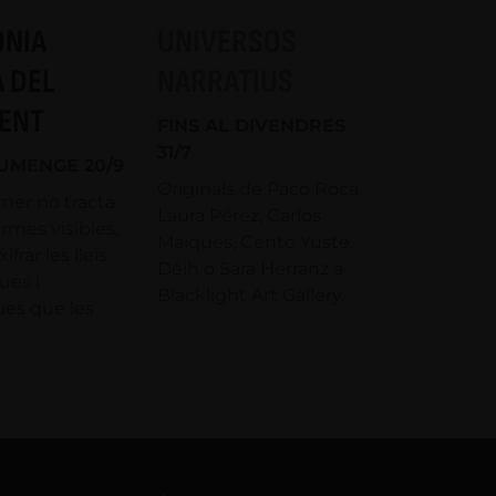
ONIA
UNIVERSOS
 DEL
NARRATIUS
ENT
FINS AL DIVENDRES
31/7
IUMENGE 20/9
Originals de Paco Roca,
ner no tracta
Laura Pérez, Carlos
rmes visibles,
Maiques, Cento Yuste,
frar les lleis
Deih o Sara Herranz a
es i
Blacklight Art Gallery.
es que les