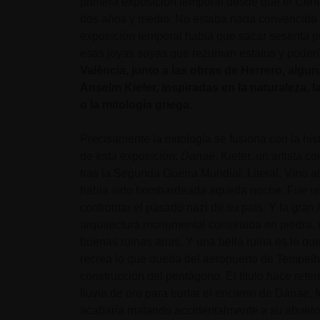
primera exposición temporal desde que el Centr
dos años y medio. No estaba nada convencida d
exposición temporal había que sacar sesenta pie
esas joyas suyas que rezuman estatus y poder
València, junto a las obras de Herrero, algu
Anselm Kiefer, inspiradas en la naturaleza, 
o la mitología griega.
Precisamente la mitología se fusiona con la his
de esta exposición:
Danaë
. Kiefer, un artista
tras la Segunda Guerra Mundial. Literal. Vino 
había sido bombardeada aquella noche. Fue uno
confrontar el pasado nazi de su país. Y la gran
arquitectura monumental construida en piedra, 
buenas ruinas arias. Y una bella ruina es lo q
recrea lo que queda del aeropuerto de Tempelho
construcción del pentágono. El título hace refe
lluvia de oro para burlar el encierro de Dánae, 
acabaría matando accidentalmente a su abuelo 