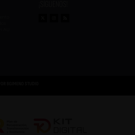
¡SÍGUENOS!
vento
dos
n AU
POR
BGIMENO STUDIO