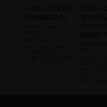
LA COLECCIÓN DEL
BREVE HI
IVAM HASTA HOY
DE UNA PA
COLECCIÓ
HASTA EL DOMINGO
23/4/28
AVELINO 
El IVAM redefine su
HASTA EL D
relación con la ciudad y
27/9
apuesta por dar
visibilidad a su colección
Que nadie es
de forma permanente.
colección coh
planificada, 
Avelino Marí
desde la pasió