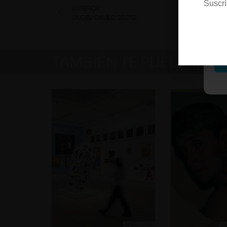
Suscrí
ANTERIOR
MUSEU CAMILO SESTO
M
TAMBIÉN TE PUEDE INT