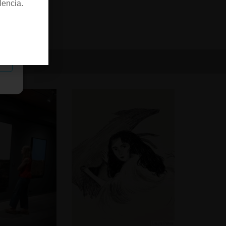
lencia.
as