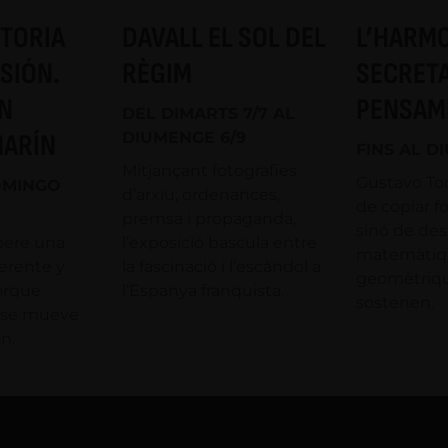
STORIA
DAVALL EL SOL DEL
L’HARM
SIÓN.
RÈGIM
SECRETA
N
PENSAM
DEL DIMARTS 7/7 AL
MARÍN
DIUMENGE 6/9
FINS AL D
Mitjançant fotografies
Gustavo Tor
OMINGO
d’arxiu, ordenances,
de copiar fo
premsa i propaganda,
sinó de desxi
pere una
l’exposició bascula entre
matemàtiqu
erente y
la fascinació i l’escàndol a
geomètriqu
porque
l’Espanya franquista.
sostenen.
n se mueve
n.