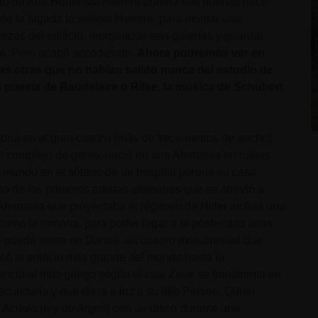
o de Arte Hortensia Herrero abriera sus puertas hace
e la jugada la señora Herrero, para montar una
zas del edificio, reorganizar seis galerías y guardar
ío. Pero acabó accediendo.
Ahora podremos ver en
nas otras que no habían salido nunca del estudio de
la poesía de Baudelaire o Rilke, la música de Schubert
toria en el gran cuadro (más de trece metros de ancho)
 con complejo de genio, nació en una Alemania en ruinas
al mundo en el sótano de un hospital porque su casa
 de los primeros artistas alemanes que se atrevió a
 Alemania que proyectaba el régimen de Hitler incluía una
como la romana, para poder legar a la posteridad unas
ue puede verse en
Danaë
, un cuadro monumental que
f, el edificio más grande del mundo hasta la
rencia al mito griego según el cual Zeus se transforma en
fecundarla y que diera a luz a su hijo Perseo. Quien
Acrisio (rey de Argos) con un disco durante una