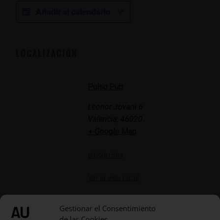
Añadir al calendario
LOCALIZACIÓN
Pulso Pub
Leonor Jovani 6
Valencia
,
46020
+ Google Map
632281564
Ver la web Local
Gestionar el Consentimiento
de las Cookies