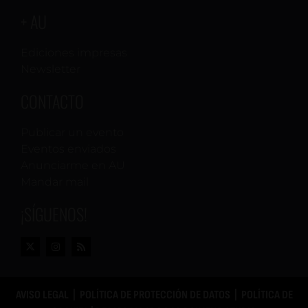
+ AU
Ediciones impresas
Newsletter
CONTACTO
Publicar un evento
Eventos enviados
Anunciarme en AU
Mandar mail
¡SÍGUENOS!
AVISO LEGAL
|
POLÍTICA DE PROTECCIÓN DE DATOS
|
POLÍTICA DE