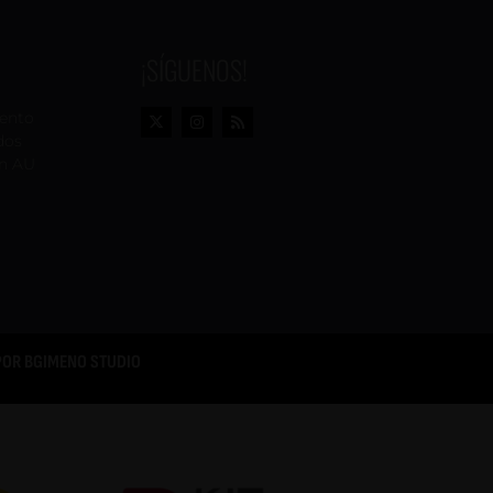
¡SÍGUENOS!
vento
dos
n AU
POR
BGIMENO STUDIO