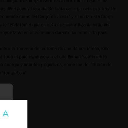
Delinqüentes llega a Som festival a traer lo que ellos
bas divertidas y frescas. Se trata de la primera gira tras 15
conocido como “El Canijo de Jerez” y el guitarrista Diego
te “El Ratón” y que en esta ocasión utilizarán antiguas
royectarán en el escenario durante su concierto para
ombre lo tomaron de un tema de uno de sus ídolos, Kiko
or todo el país esparciendo el que llaman “sentimiento
o de energía y acordes pegadizos, como los de “Nubes de
a trompetera”.
 A