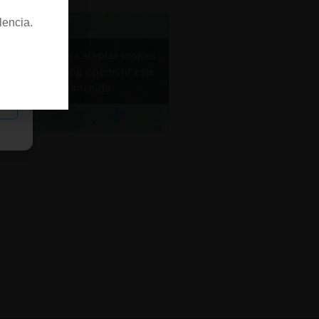
lencia.
Haz clic para aceptar cookies
de marketing y permitir este
contenido
as