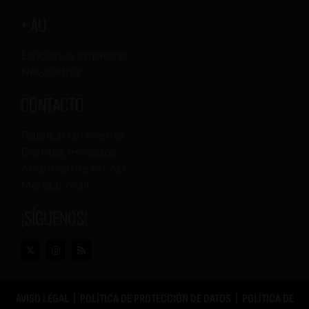
+ AU
Ediciones impresas
Newsletter
CONTACTO
Publicar un evento
Eventos enviados
Anunciarme en AU
Mandar mail
¡SÍGUENOS!
AVISO LEGAL
|
POLÍTICA DE PROTECCIÓN DE DATOS
|
POLÍTICA DE