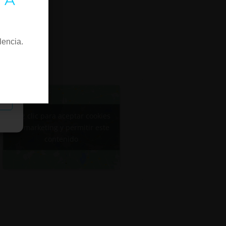
lencia.
as
Haz clic para aceptar cookies
de marketing y permitir este
contenido