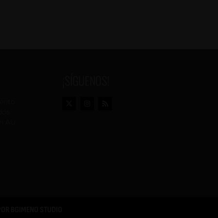
¡SÍGUENOS!
vento
dos
n AU
POR
BGIMENO STUDIO