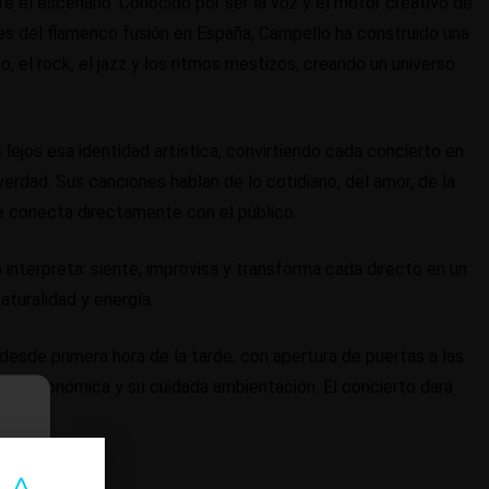
re el escenario. Conocido por ser la voz y el motor creativo de
tes del flamenco fusión en España, Campello ha construido una
, el rock, el jazz y los ritmos mestizos, creando un universo
s lejos esa identidad artística, convirtiendo cada concierto en
 verdad. Sus canciones hablan de lo cotidiano, del amor, de la
que conecta directamente con el público.
 interpreta: siente, improvisa y transforma cada directo en un
turalidad y energía.
sde primera hora de la tarde, con apertura de puertas a las
ta gastronómica y su cuidada ambientación. El concierto dará
 A