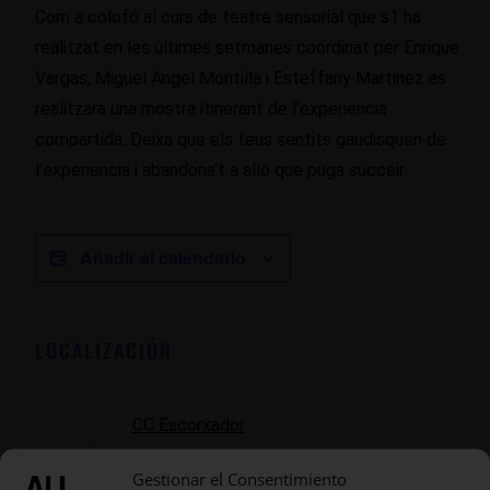
Com a colofó al curs de teatre sensorial que s1 ha
realitzat en les últimes setmanes coordinat per Enrique
Vargas, Miguel Angel Montilla i Esteffany Martinez es
realitzara una mostra itinerant de l’experiencia
compartida. Deixa que els teus sentits gaudisquen de
l’experiencia i abandona’t a allò que puga succeir.
Añadir al calendario
LOCALIZACIÓN
CC Escorxador
Sant Pere 35-37
Gestionar el Consentimiento